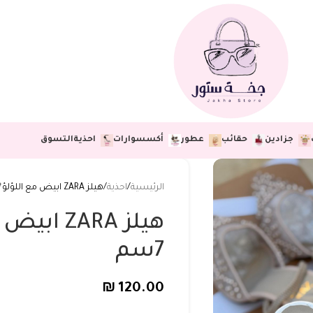
جزادين
حقائب
عطور
أكسسوارات
احذية
التسوق
الرئيسية
احذية
هيلز ZARA ابيض مع اللؤلؤ🤍 ارتفاع 7سم
هيلز ZARA
7سم
₪
120.00