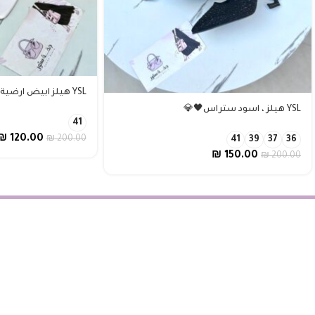
YSL هيلز ابيض ارضية احمر♥️🤍سايز 41
YSL هيلز ، اسود ستراس🖤💎
41
₪
120.00
₪
200.00
41
39
37
36
₪
150.00
₪
200.00