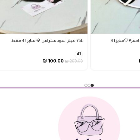
YSL هيلز اسود ستراس 💎 سايز 41 فقط
41
₪
100.00
₪
200.00