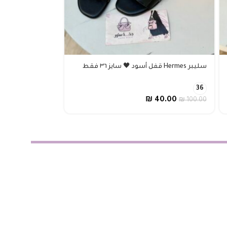
سليبر Hermes قفل أسود 🖤 سايز ٣٦ فقط
سليبر هيرمز ابيض
40
39
38
36
36
40.00
₪
40.00
₪
80.00
₪
100.00