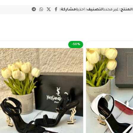
المنتج:
غير محدد
التصنيف:
احذية
مشاركة:
-50%