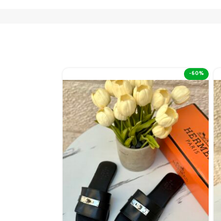
-50%
-60%