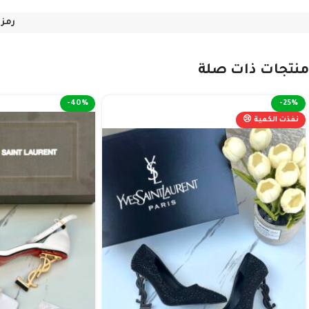
رمز 
منتجات ذات صلة
-40%
-25%
نفذت الكمية 😢