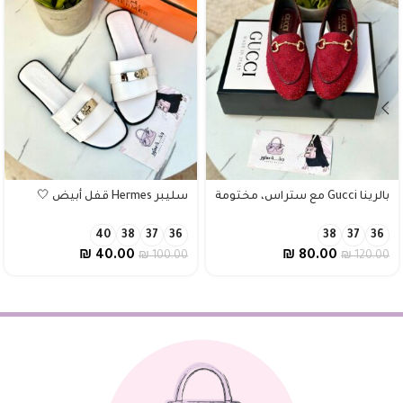
بالرينا Gucci مع ستراس، مختومة
سليبر Hermes قفل أبيض 🤍
40
38
37
36
38
37
36
₪
40.00
₪
80.00
₪
100.00
₪
120.00