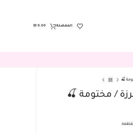
المفضلة
0.00
₪
ومة 🍒
زة / مختومة 🍒
لقطعه.