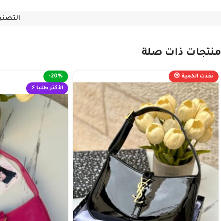
التصني
منتجات ذات صلة
نفذت الكمية 😢
-20%
الأكثر طلبا ⚡