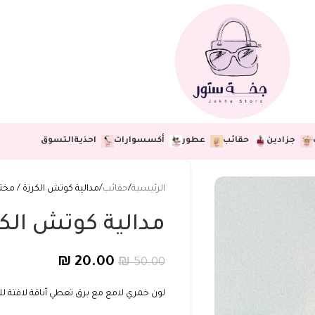
جزادين
حقائب
عطور
أكسسوارات
احذية
التسوق
الرئيسية
حقائب
مدالية كوتش الكرزة / مخت
مدالية كوتش الكر
₪
20.00
₪
50.00
لون خمري لامع مع برق تعطي أناقة لافتة ل