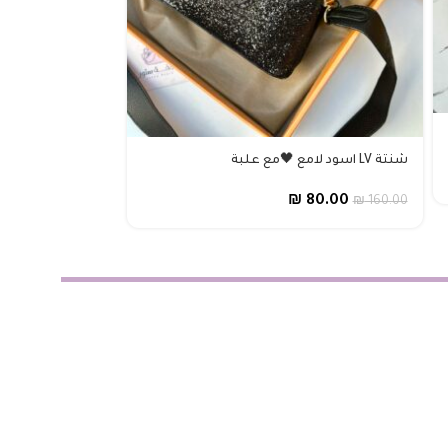
شنتة LV اسود لامع 🖤مع علبة
شنتة غوتشي اسود، 
₪
50.00
₪
80.00
₪
80.00
₪
160.00