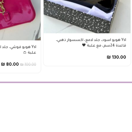
Ysl هوبو اسود، جلد لامع، اكسسوار ذهبي،
قاعدة 24سم، مع علبة 🖤
علبة 👛
₪
130.00
₪
80.00
₪
100.00