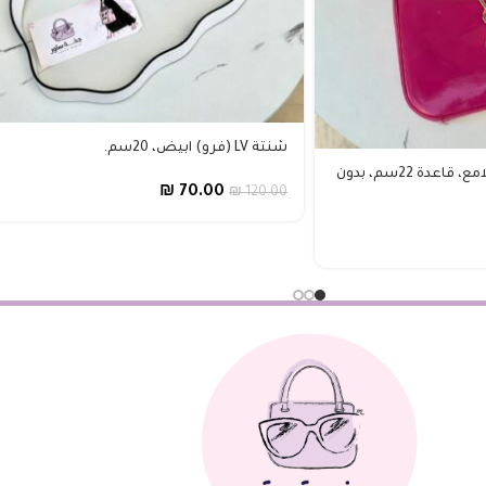
شنتة LV (فرو) ابيض، 20سم.
Ysl هوبو فوشي، جلد لامع، قاعدة 22سم، بدون
₪
70.00
₪
120.00