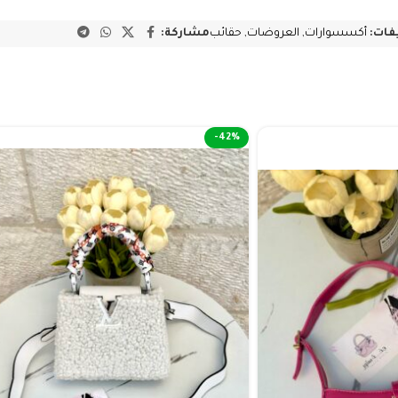
فات:
أكسسوارات
,
العروضات
,
حقائب
مشاركة:
-42%