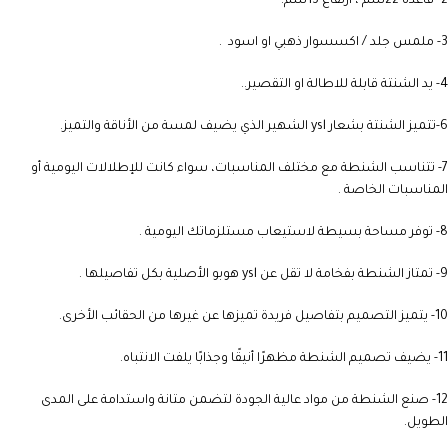
2- قاعدة 22سم ، ارتفاع 13سم.
3- ملمس جلد / اكسسوار ذهبي او اسود .
4- يد الشنتة قابلة للاطالة او التقصير..
6-تتميز الشنتة بشعار ysl الشهير الذي يضيف لمسة من الأناقة والتميز.
7- تتناسب الشنطة مع مختلف المناسبات، سواء كانت للإطلالات اليومية أو
المناسبات الخاصة .
8- توفر مساحة بسيطة لاستيعاب مستلزماتك اليومية .
9- تمتاز الشنطة بفخامة لا تقل عن ysl هوبو الأصلية بكل تفاصيلها .
10- يتميز التصميم بتفاصيل فريدة تميزها عن غيرها من الحقائب الأخرى.
11- يضيف تصميم الشنطة مظهرًا أنيقًا وجذابًا يلفت الانتباه.
12- صنع الشنطة من مواد عالية الجودة لتضمن متانة واستدامة على المدى
الطويل.