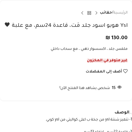
الرئيسية
حقائب
Ysl هوبو اسود جلد مَت، قاعدة 24سم، مع علبة 🖤
₪
130.00
ملمس جلد ، اكسسوار ذهبي ، مع سحاب داخلي
غير متوفر في المخزون
أضف إلى المفضلات
15
شخص يشاهد هذا المنتج الآن!
الوصف
1- تتميز شنتة ysl من جخة ب اعلى كواليتي من ysl كوبي.