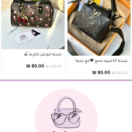
شنتة كوتش الكرزة 🍒
شنتة LV اسود لامع 🖤مع علبة
₪
80.00
₪
140.00
₪
80.00
₪
160.00