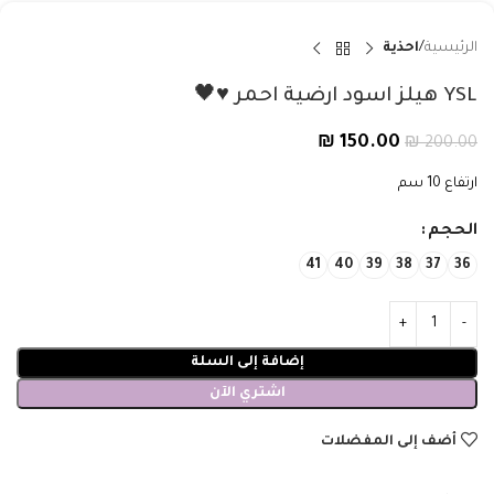
الرئيسية
احذية
YSL هيلز اسود ارضية احمر ♥️🖤
₪
150.00
₪
200.00
ارتفاع 10 سم
الحجم
41
40
39
38
37
36
إضافة إلى السلة
اشتري الآن
أضف إلى المفضلات