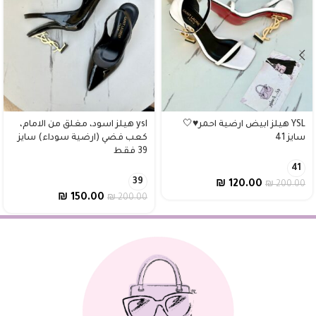
YSL هيلز ابيض ارضية احمر♥️🤍
ysl هيلز اسود، مغلق من الامام،
سايز 41
كعب فضي (ارضية سوداء) سايز
39 فقط
41
39
₪
120.00
₪
200.00
₪
150.00
₪
200.00