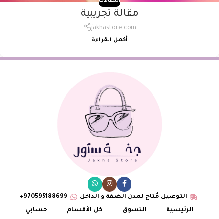
المقالات
مقالة تجريبية
jakhastore.com
أكمل القراءة
التوصيل مُتاح لمدن الضفة و الداخل
970595188699+
الرئيسية
التسوق
كل الأقسام
حسابي