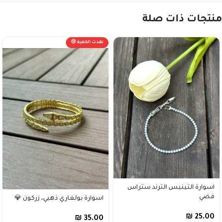
منتجات ذات صلة
نفذت الكمية 😢
اسوارة التينيس الترند ستراس
فضي
اسوارة بولغاري ذهبي، زركون 💎
₪
25.00
₪
35.00