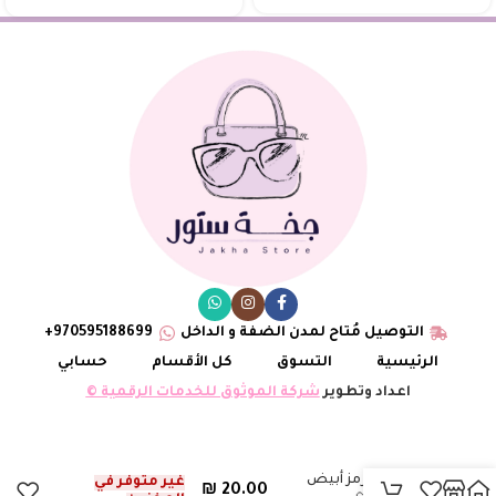
التوصيل مُتاح لمدن الضفة و الداخل
970595188699+
الرئيسية
التسوق
كل الأقسام
حسابي
اعداد وتطوير
شركة الموثوق للخدمات الرقمية ©
اسوارة هرمز أبيض
غير متوفر في
₪
20.00