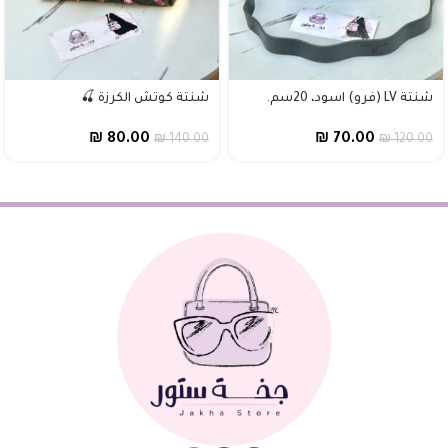
شنتة LV (فرو) اسود، 20سم.
شنتة كوتش الكرزة 🍒
₪
80.00
₪
70.00
₪
140.00
₪
120.00