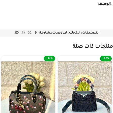
الوصف
التصنيفات:
البكجات
,
العروضات
مشاركة:
منتجات ذات صلة
-43%
-42%