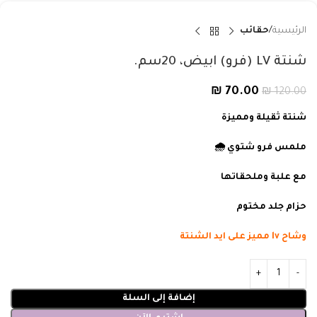
الرئيسية
حقائب
شنتة LV (فرو) ابيض، 20سم.
₪
70.00
₪
120.00
شنتة ثقيلة ومميزة
ملمس فرو شتوي 🌧️
مع علبة وملحقاتها
حزام جلد مختوم
وشاح lv مميز على ايد الشنتة
إضافة إلى السلة