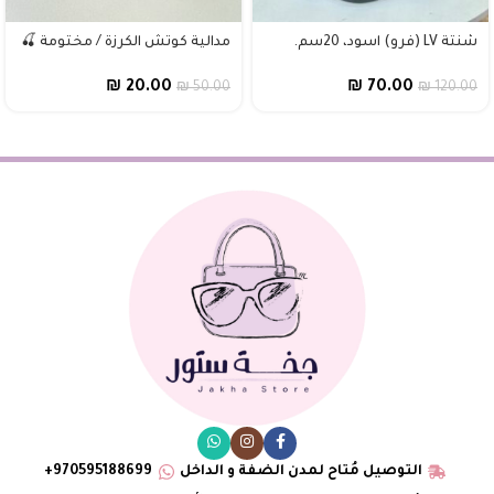
شنتة LV (فرو) اسود، 20سم.
مدالية كوتش الكرزة / مختومة 🍒
₪
20.00
₪
70.00
₪
50.00
₪
120.00
التوصيل مُتاح لمدن الضفة و الداخل
970595188699+