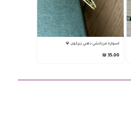
اسوارة فرزاتشي ذهبي زيركون 💎
حزام غوتشي اسود 
₪
25.00
₪
35.00