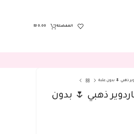
المفضلة
0.00
₪
ي هاردوير ذهبي 🌷 بدون