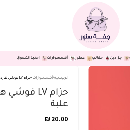
جزادين
حقائب
عطور
أكسسوارات
احذية
التسوق
الرئيسية
أكسسوارات
حزام LV فوشي هاردوير ذهبي 🌷 بدون علبة
حزام LV فوش
علبة
₪
20.00