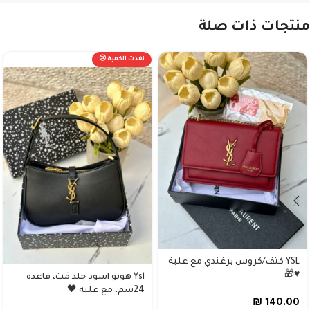
منتجات ذات صلة
نفذت الكمية 😢
YSL كتف/كروس برغندي مع علبة
♥️🎁
Ysl هوبو اسود جلد مَت، قاعدة
24سم، مع علبة 🖤
₪
140.00