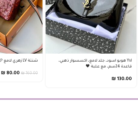
Ysl هوبو اسود، جلد لامع، اكسسوار ذهبي،
شنتة LV زهري لامع 🩷 مع علبة
قاعدة 24سم، مع علبة 🖤
₪
80.00
₪
160.00
₪
130.00