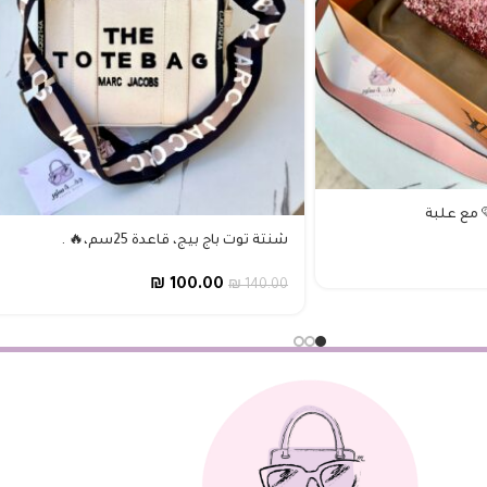
شنتة توت باج بيج، قاعدة 25سم،🔥 .
₪
100.00
₪
140.00