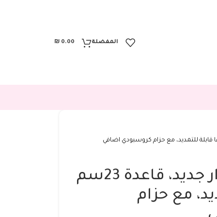
المفضلة
0.00
₪
حقيبة بولين اصدار جديد، قاعدة 23سم
يد، مع حزام
ي