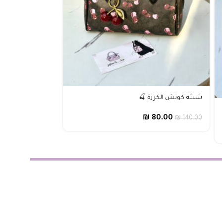
شنتة كوتش الكرزة 🍒
شنطه كوتش كرزة 
₪
30.00
₪
80.00
₪
60.00
₪
140.00