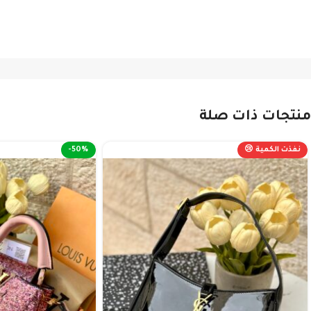
منتجات ذات صلة
نفذت الكمية 😢
-50%