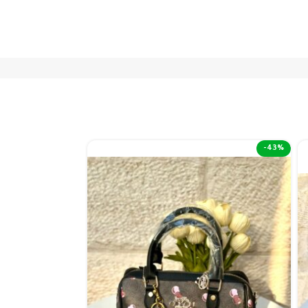
-50%
-43%