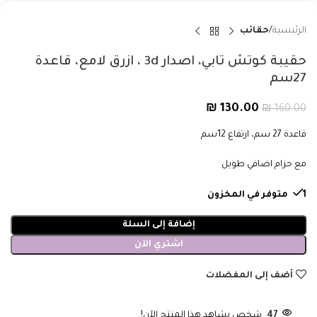
الرئيسية
حقائب
حقيبة كوتش تابي، اصدار 3d ، ازرق لامع، قاعدة
27سم
₪
130.00
₪
160.00
قاعدة 27 سم، ارتفاع 12سم
مع حزام اضافي طويل
1 متوفر في المخزون
إضافة إلى السلة
اشتري الآن
أضف إلى المفضلات
47
شخص يشاهد هذا المنتج الآن!