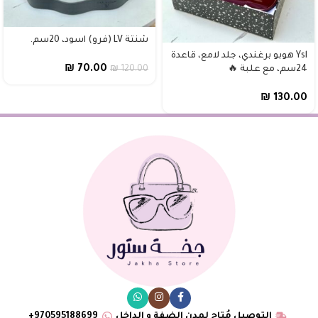
شنتة LV (فرو) اسود، 20سم.
Ysl هوبو برغندي، جلد لامع، قاعدة
₪
70.00
24سم، مع علبة 🔥
120.00
₪
₪
130.00
التوصيل مُتاح لمدن الضفة و الداخل
970595188699+