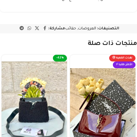
التصنيفات:
العروضات
,
حقائب
مشاركة:
منتجات ذات صلة
نفذت الكمية 😢
-42%
الأكثر طلبا ⚡