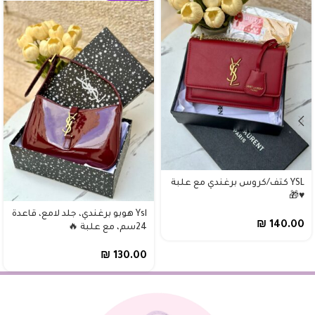
YSL كتف/كروس برغندي مع علبة
♥️🎁
Ysl هوبو برغندي، جلد لامع، قاعدة
₪
140.00
24سم، مع علبة 🔥
₪
130.00