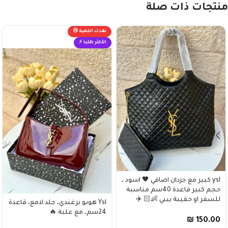
منتجات ذات صلة
نفذت الكمية 😢
الأكثر طلبا ⚡
ysl كبير مع جزدان اضافي 🖤 اسود ،
حجم كبير قاعدة 40سم مناسبة
للسفر او حقيبة بيبي 👶🏻 ✈️
Ysl هوبو برغندي، جلد لامع، قاعدة
24سم، مع علبة 🔥
₪
150.00