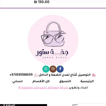
₪
130.00
التوصيل مُتاح لمدن الضفة و الداخل
970595188699+
الرئيسية
التسوق
كل الأقسام
حسابي
اعداد وتطوير
شركة الموثوق للخدمات الرقمية ©
حقيبة كوتش
إضافة إلى 