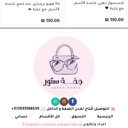
اكسسوار ذهبي، قاعدة 24سم،
Ysl هوبو برغندي، جلد لامع، قاعدة
مع علبة 🖤
24سم، مع علبة 🔥
₪
130.00
₪
130.00
التوصيل مُتاح لمدن الضفة و الداخل
970595188699+
الرئيسية
التسوق
كل الأقسام
حسابي
اعداد وتطوير
شركة الموثوق للخدمات الرقمية ©