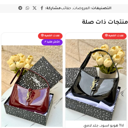
التصنيفات:
العروضات
,
حقائب
مشاركة:
منتجات ذات صلة
نفذت الكمية 😢
نفذت الكمية 😢
الأكثر طلبا ⚡
Ysl هوبو اسود، جلد لامع،