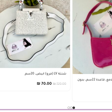
شنتة LV (فرو) ابيض، 20سم.
Ysl هوبو فوشي، جلد لامع، قاعدة 22سم، بدون
₪
70.00
₪
120.00