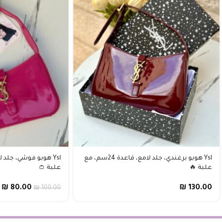
Ysl هوبو برغندي، جلد لامع، قاعدة 24سم، مع
علبة 🔥
علبة 👛
₪
80.00
₪
130.00
₪
100.00