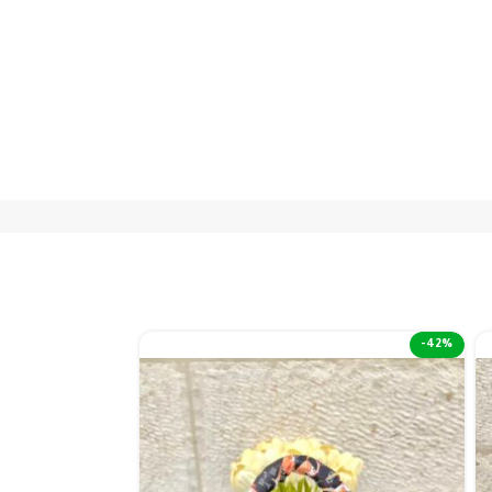
-50%
-42%