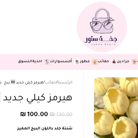
جزادين
حقائب
عطور
أكسسوارات
احذية
التسوق
الرئيسية
حقائب
هيرمز كيلي جديد 🆕 بيج
هيرمز كيلي جديد 🆕 بيج
₪
100.00
₪
130.00
شنتة جلد باللون البيج المميز