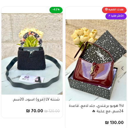
نفذت الكمية 😢
-42%
الأكثر طلبا ⚡
شنتة LV (فرو) اسود، 20سم.
Ysl هوبو برغندي، جلد لامع، قاعدة
₪
70.00
24سم، مع علبة 🔥
120.00
₪
₪
130.00