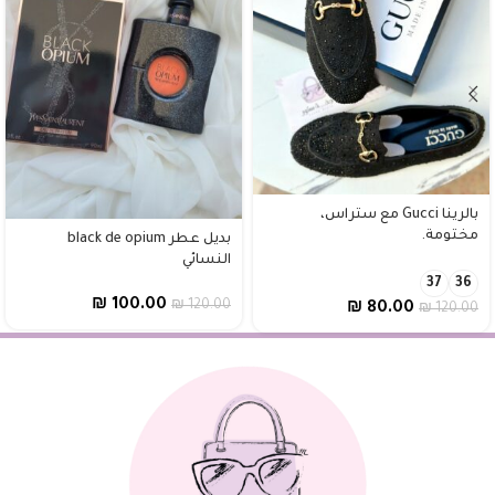
بالرينا Gucci مع ستراس،
مختومة.
بديل عطر black de opium
النسائي
37
36
₪
100.00
₪
120.00
₪
80.00
₪
120.00