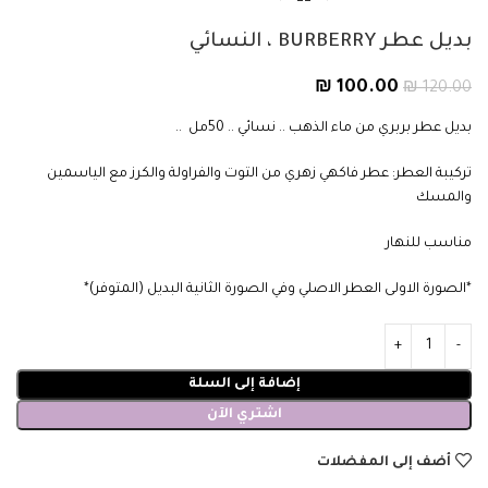
بديل عطر BURBERRY ، النسائي
₪
100.00
₪
120.00
بديل عطر بربري من ماء الذهب .. نسائي .. 50مل ..
تركيبة العطر: عطر فاكهي زهري من التوت والفراولة والكرز مع الياسمين
والمسك
مناسب للنهار
*الصورة الاولى العطر الاصلي وفي الصورة الثانية البديل (المتوفر)*
إضافة إلى السلة
اشتري الآن
أضف إلى المفضلات