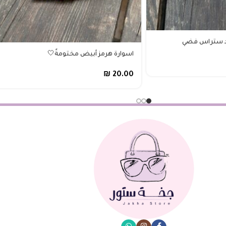
ند ستراس فضي
اسوارة هرمز أبيض مختومةً🤍
₪
20.00