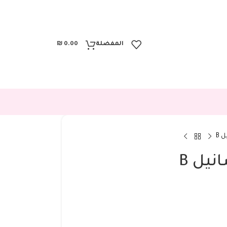
المفضلة
0.00
₪
 B
يل B