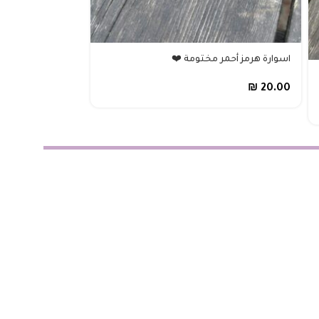
اسوارة هرمز أحمر مختومة ❤️
حزام LV فوشي هاردوير ذهبي 🌷 بدون علبة
₪
20.00
₪
20.00