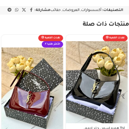
التصنيفات:
أكسسوارات
,
العروضات
,
حقائب
مشاركة:
منتجات ذات صلة
نفذت الكمية 😢
نفذت الكمية 😢
الأكثر طلبا ⚡
Ysl هوبو اسود، جلد لامع،