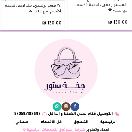
اكسسوار ذهبي، قاعدة 24سم،
Ysl هوبو برغندي، جلد لامع، قاعدة
مع علبة 🖤
24سم، مع علبة 🔥
₪
130.00
₪
130.00
التوصيل مُتاح لمدن الضفة و الداخل
970595188699+
الرئيسية
التسوق
كل الأقسام
حسابي
اعداد وتطوير
شركة الموثوق للخدمات الرقمية ©