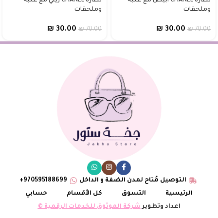
نظارة CHANEL أبيض مع علبة
نظارة CHANEL زيتي مع علبة
وملحقات
وملحقات
₪
30.00
₪
30.00
₪
70.00
₪
70.00
التوصيل مُتاح لمدن الضفة و الداخل
970595188699+
الرئيسية
التسوق
كل الأقسام
حسابي
اعداد وتطوير
شركة الموثوق للخدمات الرقمية ©