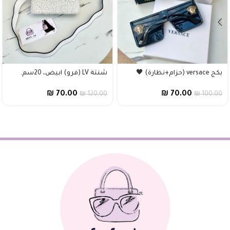
بكج versace (حزام+نظارة) 🖤
شنتة LV (فرو) ابيض، 20سم.
₪
70.00
₪
70.00
₪
120.00
₪
100.00