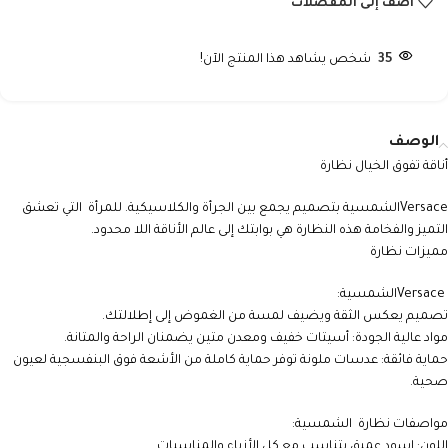
أضف إلى المفضلات
35
شخص يشاهد هذا المنتج الآن!
الوصف
أناقة تفوق الخيال نظارة
Versace
الشمسية بتصميم يجمع بين الجرأة والكلاسيكية. للمرأة التي تعشق
التميز والفخامة هذه النظارة هي بوابتك إلى عالم الأناقة اللا محدود.
مميزات نظارة
Versace
الشمسية:
تصميم يعكس الثقة ويضيف لمسة من الغموض إلى إطلالتك.
مواد عالية الجودة: أسيتات خفيف ومعدن متين يضمنان الراحة والمتانة.
حماية فائقة: عدسات ملونة توفر حماية كاملة من الأشعة فوق البنفسجية لعيون
صحية.
مواصفات نظارة الشمسية:
اللون: اسود عميق يتناسب مع كل الأزياء والمناسبات.