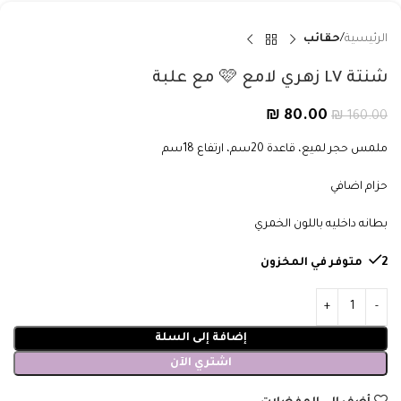
الرئيسية
حقائب
شنتة LV زهري لامع 🩷 مع علبة
₪
80.00
₪
160.00
ملمس حجر لميع، قاعدة 20سم، ارتفاع 18سم
حزام اضافي
بطانه داخليه باللون الخمري
2 متوفر في المخزون
إضافة إلى السلة
اشتري الآن