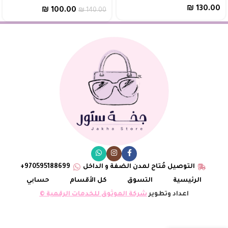
₪
130.00
₪
100.00
₪
140.00
التوصيل مُتاح لمدن الضفة و الداخل
970595188699+
الرئيسية
التسوق
كل الأقسام
حسابي
اعداد وتطوير
شركة الموثوق للخدمات الرقمية ©
شنتة
LV