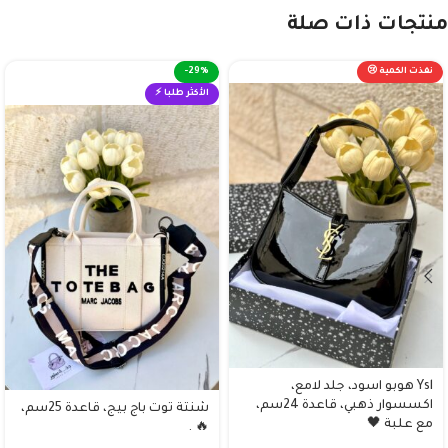
منتجات ذات صلة
نفذت الكمية 😢
-29%
الأكثر طلبا ⚡
Ysl هوبو اسود، جلد لامع،
اكسسوار ذهبي، قاعدة 24سم،
شنتة توت باج بيج، قاعدة 25سم،
مع علبة 🖤
🔥 .