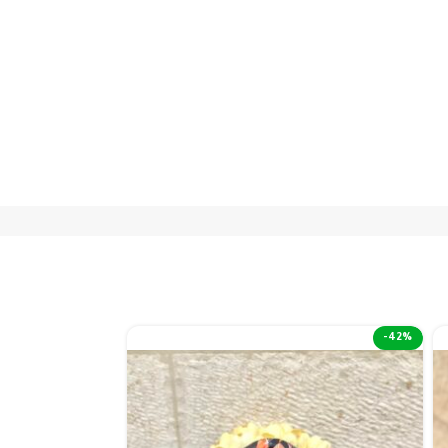
-38%
-42%
نفذت الكمية 😢