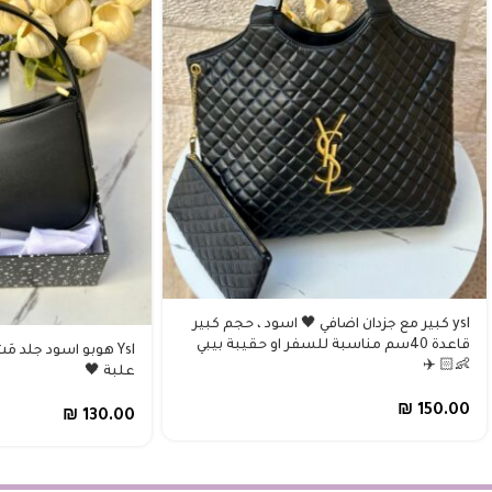
ysl كبير مع جزدان اضافي 🖤 اسود ، حجم كبير
قاعدة 40سم مناسبة للسفر او حقيبة بيبي
👶🏻 ✈️
علبة 🖤
₪
150.00
₪
130.00