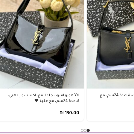
Ysl هوبو اسود جلد مَت، قاعدة 24سم، مع
Ysl هوبو اسود، جلد لامع، اكسسوار ذهبي،
قاعدة 24سم، مع علبة 🖤
₪
130.00