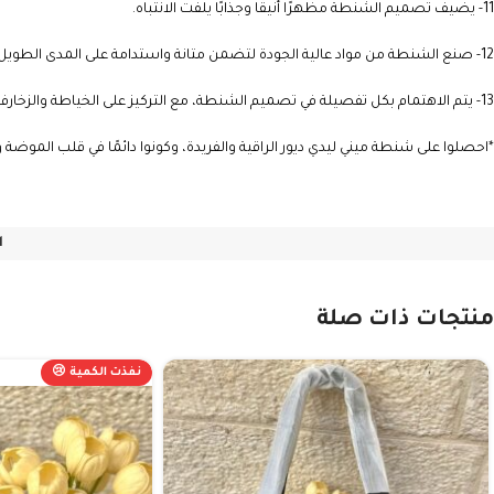
11- يضيف تصميم الشنطة مظهرًا أنيقًا وجذابًا يلفت الانتباه.
12- صنع الشنطة من مواد عالية الجودة لتضمن متانة واستدامة على المدى الطويل.
13- يتم الاهتمام بكل تفصيلة في تصميم الشنطة، مع التركيز على الخياطة والزخارف لضمان الأناقة والفخامة .
*احصلوا على شنطة ميني ليدي ديور الراقية والفريدة، وكونوا دائمًا في قلب الموضة وا
ا
منتجات ذات صلة
نفذت الكمية 😢