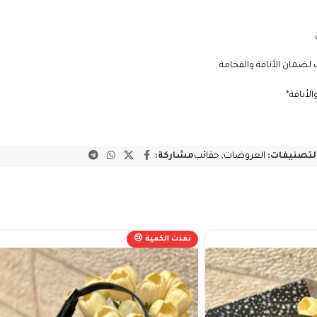
لأناقة*
لتصنيفات:
العروضات
,
حقائب
مشاركة:
نفذت الكمية 😢