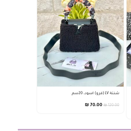
شنتة LV (فرو) اسود، 20سم.
شنتة غوتشي اسود، 
₪
70.00
₪
120.00
₪
50.00
₪
80.00