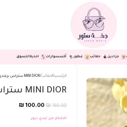
جزادين
حقائب
عطور
أكسسوارات
احذية
التسوق
الرئيسية
حقائب
MINI DIOR ستراس برغندي♥️💛
MINI DIOR ستراس برغندي♥️💛
₪
100.00
₪
160.00
الافخم من ليدي ديور