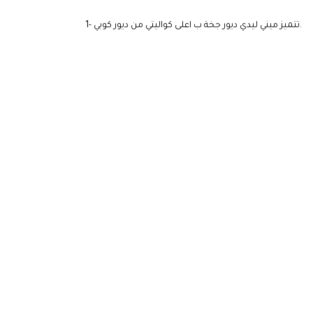
1- تتميز ميني ليدي ديور جخة ب اعلى كواليتي من ديور كوبي.