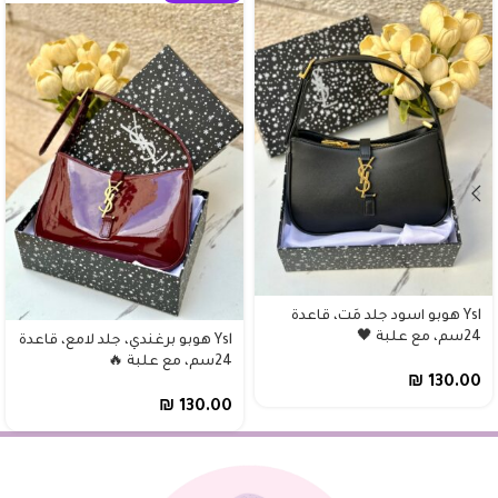
Ysl هوبو اسود جلد مَت، قاعدة
24سم، مع علبة 🖤
Ysl هوبو برغندي، جلد لامع، قاعدة
24سم، مع علبة 🔥
₪
130.00
₪
130.00