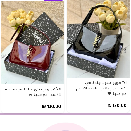
Ysl هوبو اسود، جلد لامع،
اكسسوار ذهبي، قاعدة 24سم،
Ysl هوبو برغندي، جلد لامع، قاعدة
مع علبة 🖤
24سم، مع علبة 🔥
₪
130.00
₪
130.00