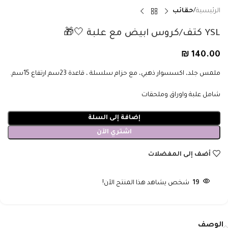
الرئيسية
حقائب
YSL كتف/كروس ابيض مع علبة 🤍🎁
₪
140.00
ملمس جلد، اكسسوار ذهبي، مع حزام سلسلة ، قاعدة 23سم ارتفاع 15سم.
شامل علبة واوراق وملحقات
إضافة إلى السلة
اشتري الآن
أضف إلى المفضلات
19
شخص يشاهد هذا المنتج الآن!
الوصف