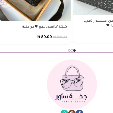
لامع، اكسسوار ذهبي،
شنتة LV اسود لامع 🖤مع علبة
₪
80.00
₪
160.00