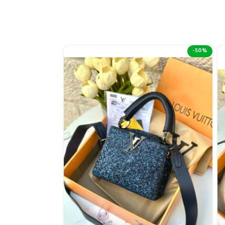
-43%
-50%
نفذت الكمية 😢