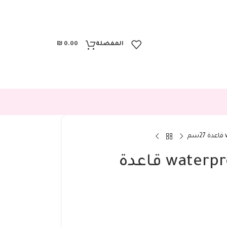
المفضلة
0.00
₪
حقيبة كوتش waterproof قاعدة