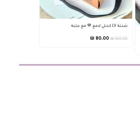
شنتة LV كحلي لامع 💙 مع علبة
شنتة كوتش جلد 
₪
80.00
₪
160.00
80.00
₪
140.00