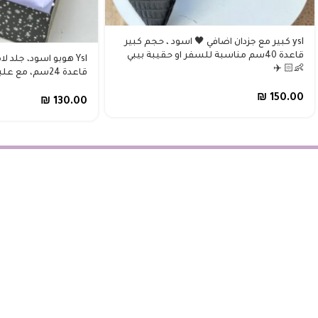
ysl كبير مع جزدان اضافي 🖤 اسود ، حجم كبير
قاعدة 40سم مناسبة للسفر او حقيبة بيبي
Ysl هوبو اسود، جلد 
👶🏻 ✈️
قاعدة 24سم، مع علبة 🖤
₪
150.00
₪
130.00