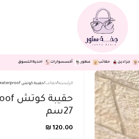
جزادين
حقائب
عطور
أكسسوارات
احذية
التسوق
الرئيسية
حقائب
حقيبة كوتش waterproof قاعدة 27سم
27سم
₪
120.00