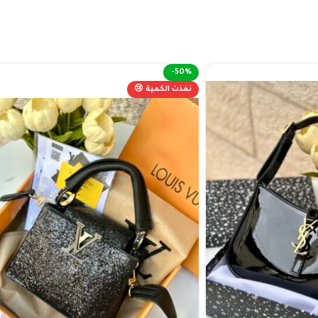
-50%
نفذت الكمية 😢