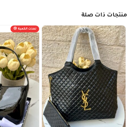
منتجات ذات صلة
نفذت الكمية 😢