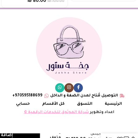
₪
80.00
₪
100.00
التوصيل مُتاح لمدن الضفة و الداخل
970595188699+
الرئيسية
التسوق
كل الأقسام
حسابي
اعداد وتطوير
شركة الموثوق للخدمات الرقمية ©
3
ليدي ديور ابيض
إضافة إ