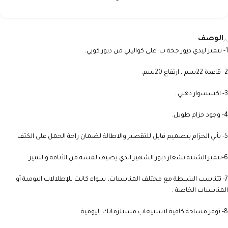
الوصف
1- تتميز ليدي ديور جخة ب اعلى كواليتي من ديور كوبي.
2- قاعدة 22سم ، ارتفاع 20سم.
3- اكسسوار ذهبي .
4- وجود حزام طويل.
5- يأتي الحزام بتصميم قابل للتقصير والاطالة لضمان راحة الحمل على الكتف .
6-تتميز الشنتة بشعار ديور الشهير الذي يضيف لمسة من الأناقة والتميز.
7- تتناسب الشنطة مع مختلف المناسبات، سواء كانت للإطلالات اليومية أو
المناسبات الخاصة .
8- توفر مساحة كافية لاستيعاب مستلزماتك اليومية .