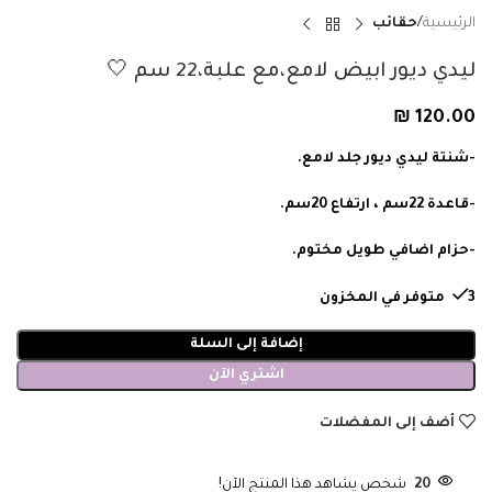
الرئيسية
حقائب
ليدي ديور ابيض لامع،مع علبة،22 سم 🤍
₪
120.00
-شنتة ليدي ديور جلد لامع.
-قاعدة 22سم ، ارتفاع 20سم.
-حزام اضافي طويل مختوم.
3 متوفر في المخزون
إضافة إلى السلة
اشتري الآن
أضف إلى المفضلات
20
شخص يشاهد هذا المنتج الآن!