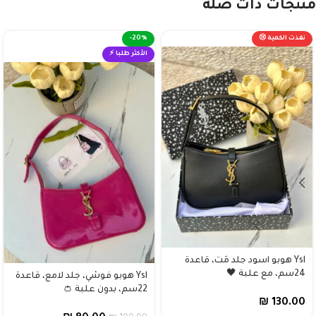
منتجات ذات صلة
نفذت الكمية 😢
-20%
الأكثر طلبا ⚡
Ysl هوبو اسود جلد مَت، قاعدة
24سم، مع علبة 🖤
Ysl هوبو فوشي، جلد لامع، قاعدة
22سم، بدون علبة 👛
₪
130.00